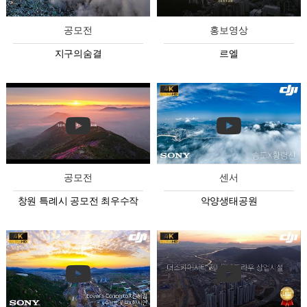
공모전
홍보영상
지구의숨결
르엘
공모전
센서
창원 특례시 공모전 최우수작
악양생태공원