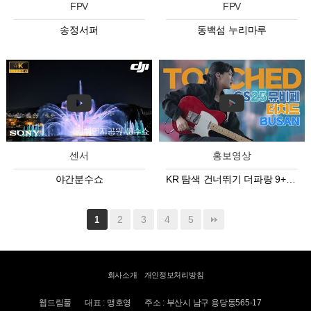
FPV
FPV
송정서퍼
동백섬 누리마루
센서
홍보영상
야간분수쇼
KR 탐색 건너뛰기 더파랑 9+ 아바타 이미지 2:34 / 5:52 TOUCHED 터치…
2
3
4
5
1
회사소개
개인정보처리방침
웹드림풀
대표 : 맹호영
주소 : 부산시 남구 용당동565-17