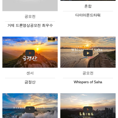
혼합
다이아몬드타워
공모전
거제 드론영상공모전 최우수
센서
공모전
금정산
Whispers of Saha