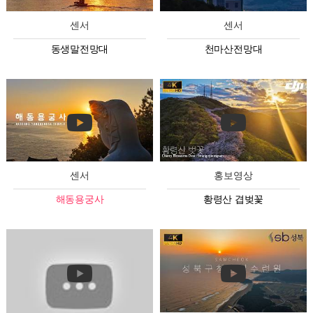
센서
센서
동생말전망대
천마산전망대
센서
홍보영상
해동용궁사
황령산 겹벚꽃