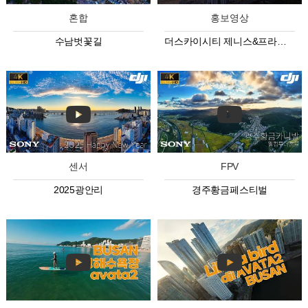
혼합
홍보영상
수남벗꽃길
더스카이시티 제니스&프라우 상업시설
센서
FPV
2025광안리
경주황금페스티벌