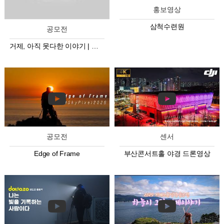
홍보영상
삼척수련원
공모전
거제, 아직 못다한 이야기 | 공모전 미공개 드론 영상
공모전
센서
Edge of Frame
부산콘서트홀 야경 드론영상