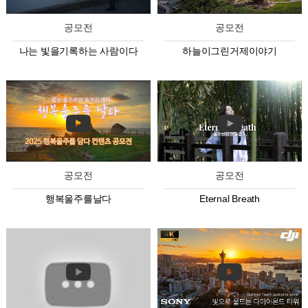
공모전
공모전
나는 빛을기록하는 사람이다
하늘이그린거제이야기
공모전
공모전
행복울주를날다
Eternal Breath