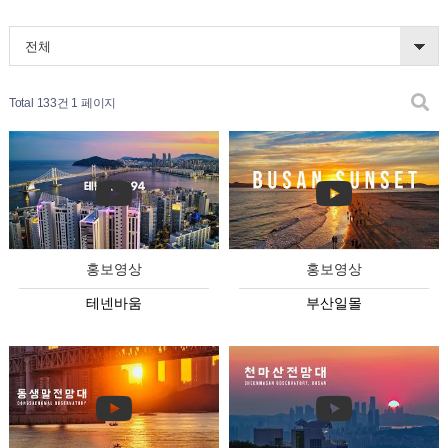
전체
Total 133건
1 페이지
홍보영상
홍보영상
테넨바움
부산일몰