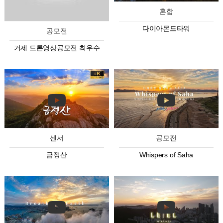
혼합
다이아몬드타워
공모전
거제 드론영상공모전 최우수
센서
공모전
금정산
Whispers of Saha