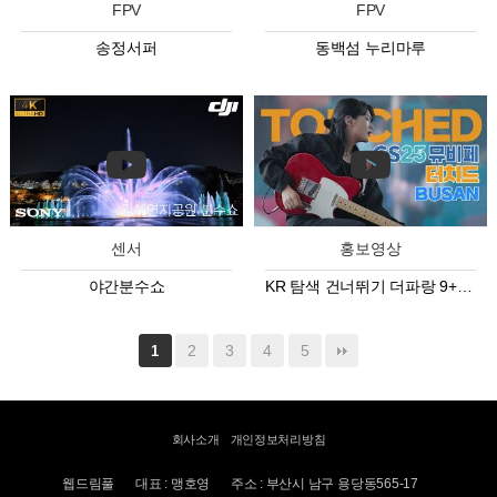
FPV
FPV
송정서퍼
동백섬 누리마루
센서
홍보영상
야간분수쇼
KR 탐색 건너뛰기 더파랑 9+ 아바타 이미지 2:34 / 5:52 TOUCHED 터치…
2
3
4
5
1
회사소개
개인정보처리방침
웹드림풀
대표 : 맹호영
주소 : 부산시 남구 용당동565-17