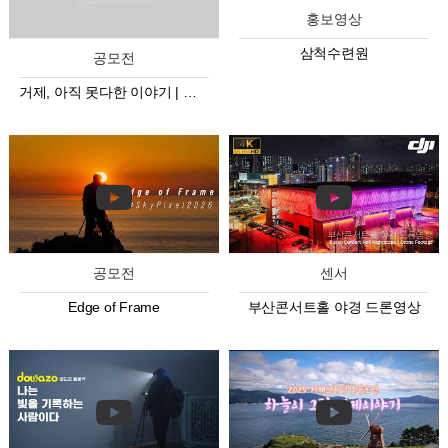
홍보영상
삼척수련원
공모전
거제, 아직 못다한 이야기 | 공모전 미공개 드론 영상
공모전
센서
Edge of Frame
부산콘서트홀 야경 드론영상