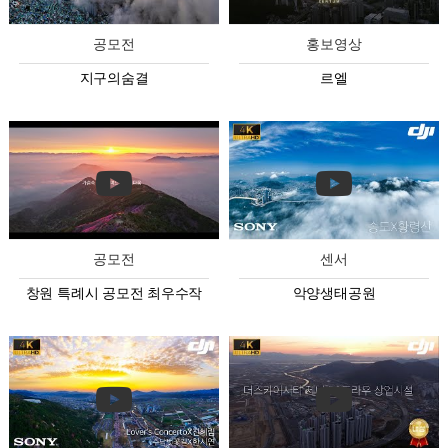
공모전
홍보영상
지구의숨결
르엘
공모전
센서
창원 특례시 공모전 최우수작
악양생태공원