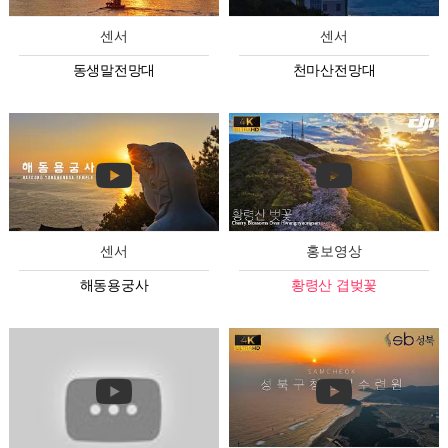
센서
센서
동생말전망대
천마산전망대
센서
홍보영상
해동용궁사
황령산 겹벚꽃