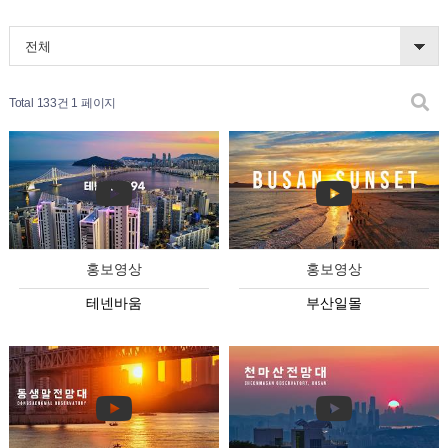
전체
Total 133건
1 페이지
홍보영상
홍보영상
테넨바움
부산일몰