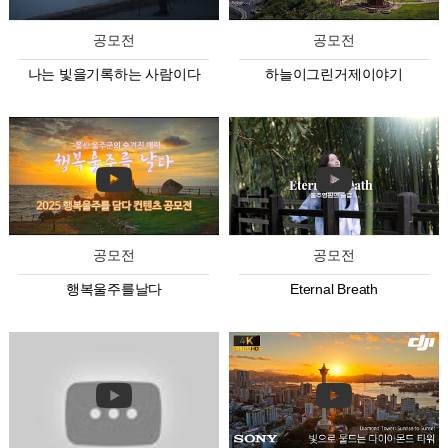
공모전
공모전
나는 빛을기록하는 사람이다
하늘이그린거제이야기
공모전
공모전
행복울주를날다
Eternal Breath