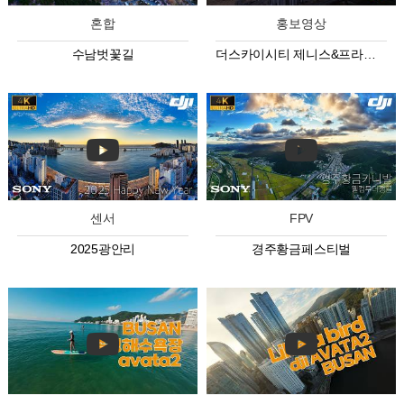
혼합
홍보영상
수남벗꽃길
더스카이시티 제니스&프라우 상업시설
센서
FPV
2025광안리
경주황금페스티벌