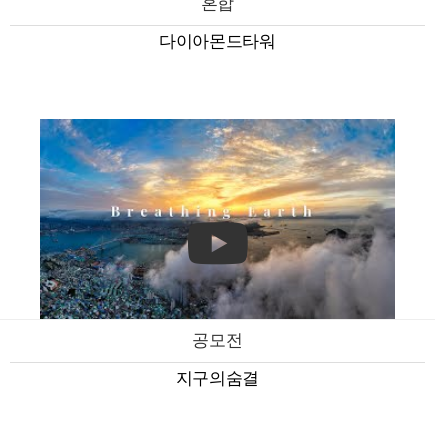
혼합
다이아몬드타워
공모전
지구의숨결