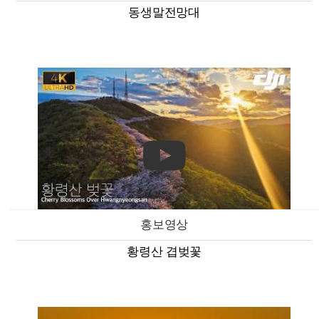
동생말전망대
홍보영상
황령산 겹벚꽃