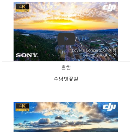
혼합
수남벗꽃길