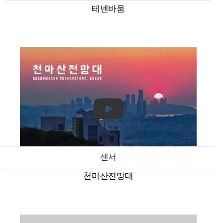
테넨바움
센서
천마산전망대