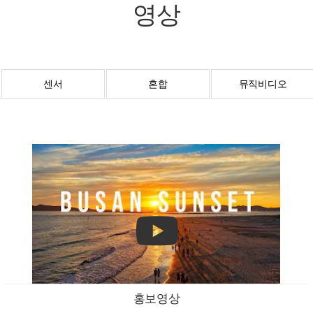
영상
센서
혼합
뮤직비디오
홍보영상