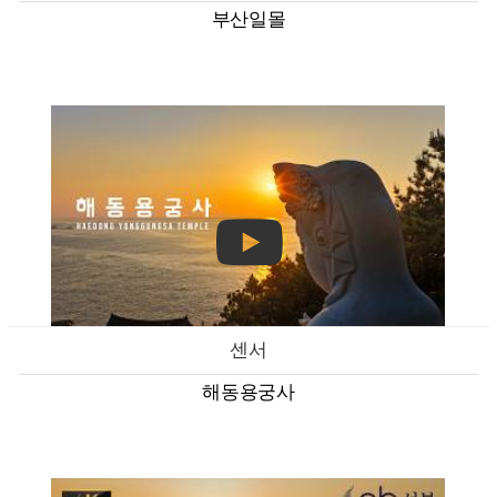
부산일몰
센서
해동용궁사