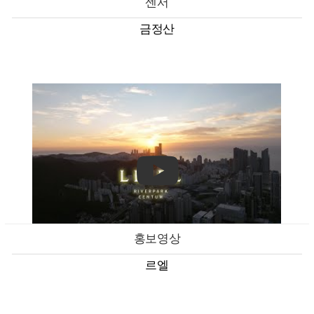
센서
금정산
홍보영상
르엘