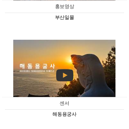
홍보영상
부산일몰
센서
해동용궁사