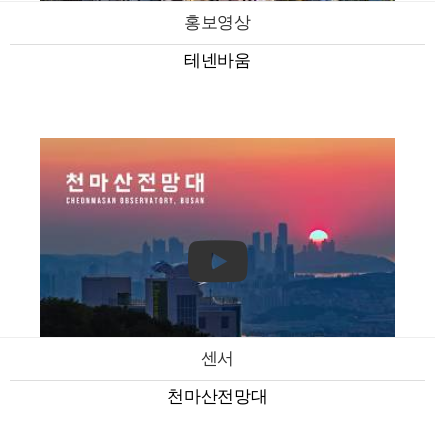
홍보영상
테넨바움
센서
천마산전망대