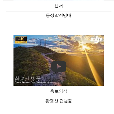
센서
동생말전망대
홍보영상
황령산 겹벚꽃