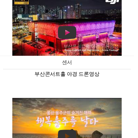
센서
부산콘서트홀 야경 드론영상