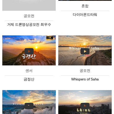
혼합
다이아몬드타워
공모전
거제 드론영상공모전 최우수
센서
공모전
금정산
Whispers of Saha