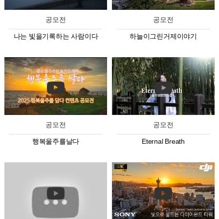
공모전
공모전
나는 빛을기록하는 사람이다
하늘이그린거제이야기
공모전
공모전
행복울주를날다
Eternal Breath