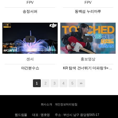
FPV
FPV
송정서퍼
동백섬 누리마루
센서
홍보영상
야간분수쇼
KR 탐색 건너뛰기 더파랑 9+ 아바타 이미지 2:34 / 5:52 TOUCHED 터치…
2
3
4
5
1
회사소개
개인정보처리방침
웹드림풀
대표 : 맹호영
주소 : 부산시 남구 용당동565-17