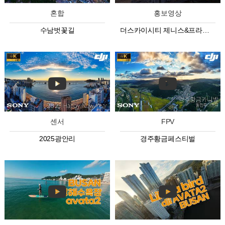
혼합
홍보영상
수남벗꽃길
더스카이시티 제니스&프라우 상업시설
센서
FPV
2025광안리
경주황금페스티벌