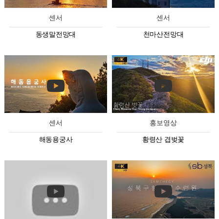
센서
센서
동생말전망대
천마산전망대
센서
홍보영상
해동용궁사
황령산 겹벚꽃