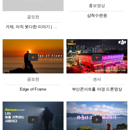
홍보영상
삼척수련원
공모전
거제, 아직 못다한 이야기 | 공모전 미공개 드론 영상
공모전
센서
Edge of Frame
부산콘서트홀 야경 드론영상