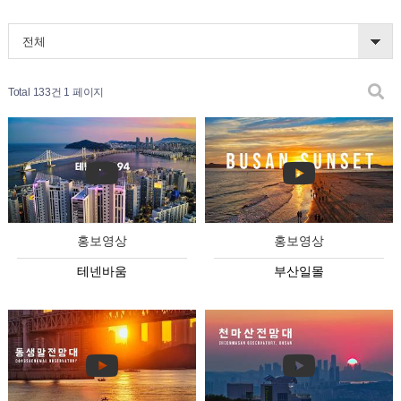
전체
Total 133건
1 페이지
홍보영상
홍보영상
테넨바움
부산일몰