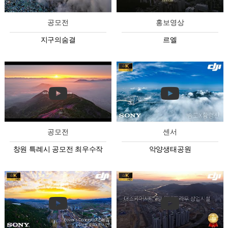
공모전
홍보영상
지구의숨결
르엘
공모전
센서
창원 특례시 공모전 최우수작
악양생태공원