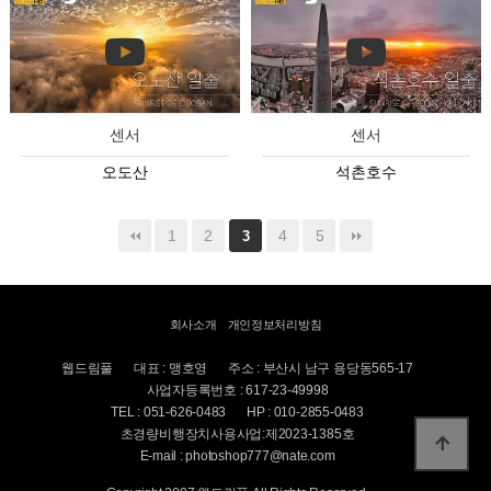
센서
센서
오도산
석촌호수
1
2
4
5
3
회사소개
개인정보처리방침
웹드림풀
대표 : 맹호영
주소 : 부산시 남구 용당동565-17
사업자등록번호 : 617-23-49998
TEL : 051-626-0483
HP : 010-2855-0483
초경량비행장치사용사업:제2023-1385호
E-mail : photoshop777@nate.com