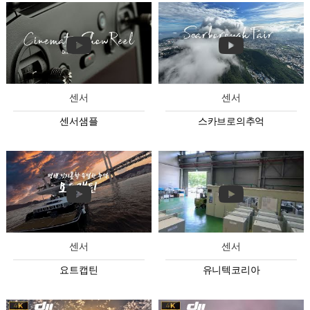
센서
센서
센서샘플
스카브로의추억
센서
센서
요트캡틴
유니텍코리아