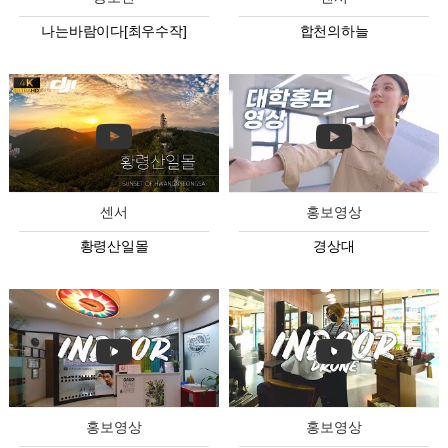
나는바람이다[최우수작]
합천의하늘
센서
홍보영상
황령산일몰
경상대
홍보영상
홍보영상