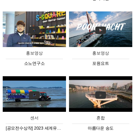
홍보영상
홍보영상
소노연구소
포원요트
센서
혼합
[공모전수상작] 2023 세계유산도시 고창 방문의 해 영상공모전
아름다운 송도