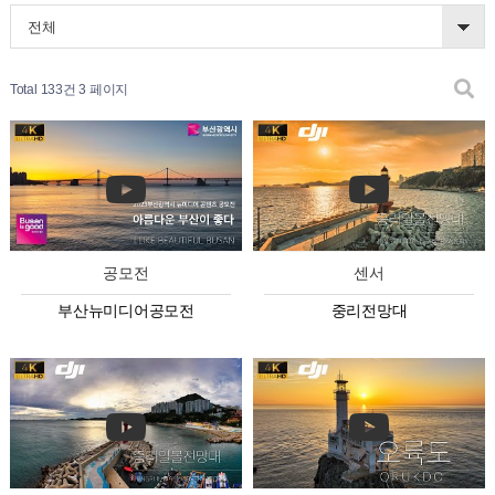
전체
Total 133건
3 페이지
공모전
센서
부산뉴미디어공모전
중리전망대