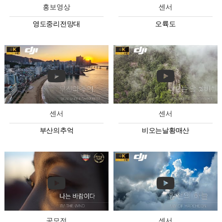
홍보영상
센서
영도중리전망대
오륙도
센서
센서
부산의추억
비오는날황매산
공모전
센서