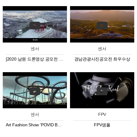
센서
센서
[2020 남원 드론영상 공모전 우수상] 부제 남원雪설花화
경남관광사진공모전 최우수상
센서
FPV
Art Fashion Show 'POVID BLUE
FPV샘플