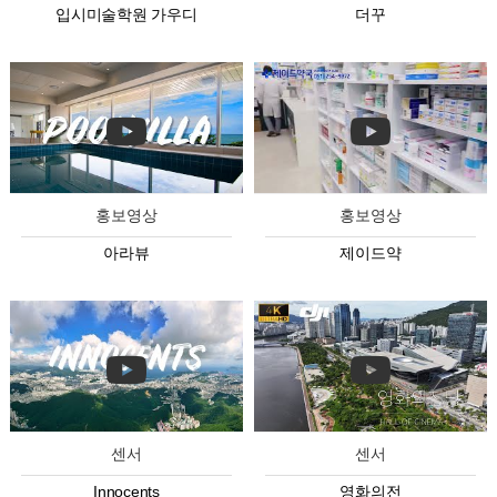
입시미술학원 가우디
더꾸
홍보영상
홍보영상
아라뷰
제이드약
센서
센서
Innocents
영화의전