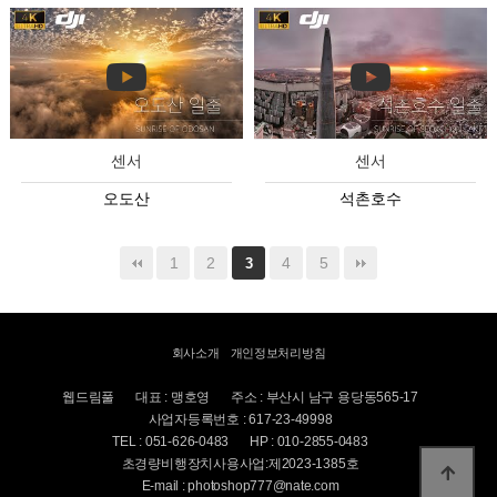
센서
센서
오도산
석촌호수
1
2
4
5
3
회사소개
개인정보처리방침
웹드림풀
대표 : 맹호영
주소 : 부산시 남구 용당동565-17
사업자등록번호 : 617-23-49998
TEL : 051-626-0483
HP : 010-2855-0483
초경량비행장치사용사업:제2023-1385호
E-mail : photoshop777@nate.com