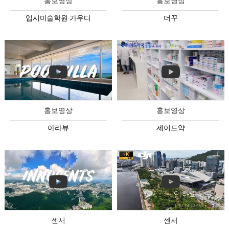
홍보영상
홍보영상
입시미술학원 가우디
더꾸
홍보영상
홍보영상
아라뷰
제이드약
센서
센서