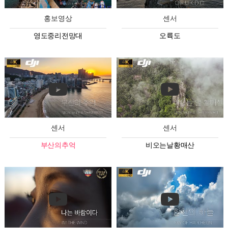
홍보영상
센서
영도중리전망대
오륙도
센서
센서
부산의추억
비오는날황매산