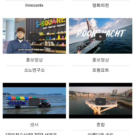
Innocents
영화의전
홍보영상
홍보영상
소노연구소
포원요트
센서
혼합
[공모전수상작] 2023 세계유산도시 고창 방문의 해 영상공모전
아름다운 송도