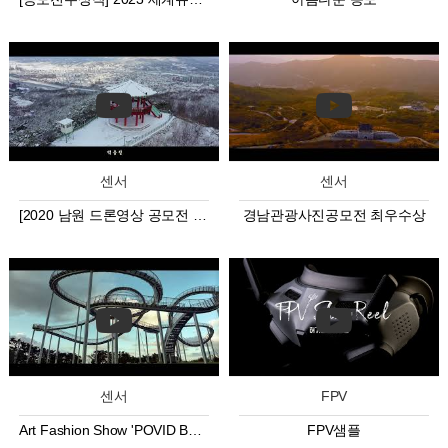
센서
센서
[2020 남원 드론영상 공모전 우수상] 부제 남원雪설花화
경남관광사진공모전 최우수상
센서
FPV
Art Fashion Show 'POVID BLUE
FPV샘플