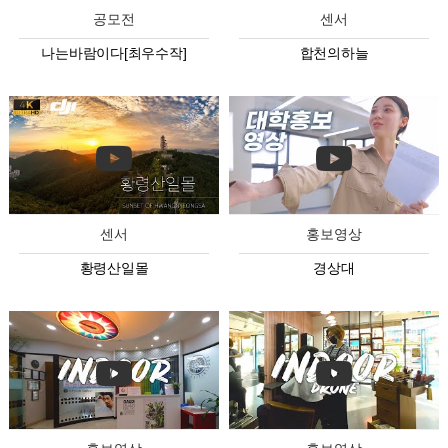
공모전
센서
나는바람이다[최우수작]
합천의하늘
센서
홍보영상
황령산일몰
경상대