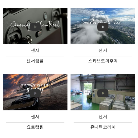
센서
센서
센서샘플
스카브로의추억
센서
센서
요트캡틴
유니텍코리아