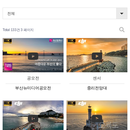
전체
Total 133건
3 페이지
공모전
센서
부산뉴미디어공모전
중리전망대