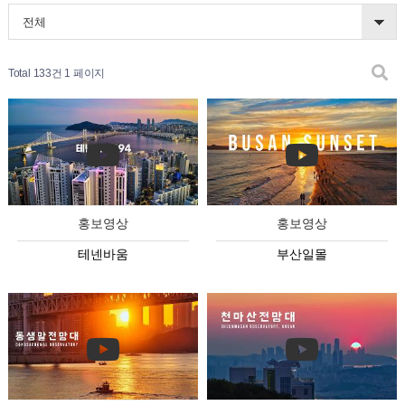
전체
Total 133건
1 페이지
홍보영상
홍보영상
테넨바움
부산일몰