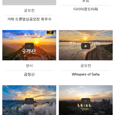
혼합
다이아몬드타워
공모전
거제 드론영상공모전 최우수
센서
공모전
금정산
Whispers of Saha