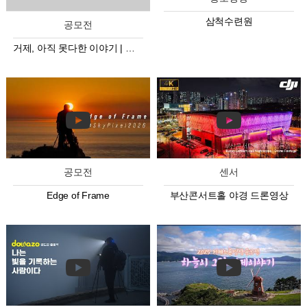
삼척수련원
공모전
거제, 아직 못다한 이야기 | 공모전 미공개 드론 영상
공모전
센서
Edge of Frame
부산콘서트홀 야경 드론영상