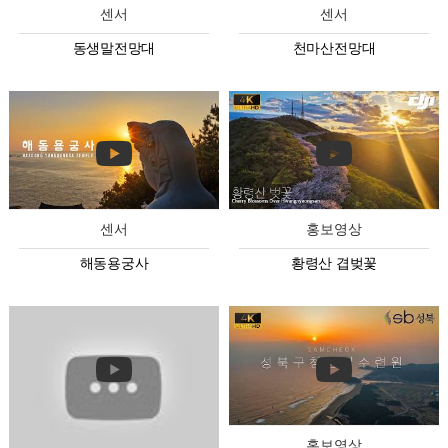
센서
센서
동생말전망대
천마산전망대
센서
홍보영상
해동용궁사
황령산 겹벚꽃
홍보영상