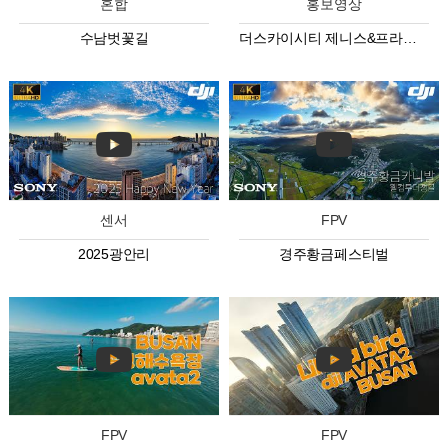
혼합
홍보영상
수남벗꽃길
더스카이시티 제니스&프라우 상업시설
센서
FPV
2025광안리
경주황금페스티벌
FPV
FPV