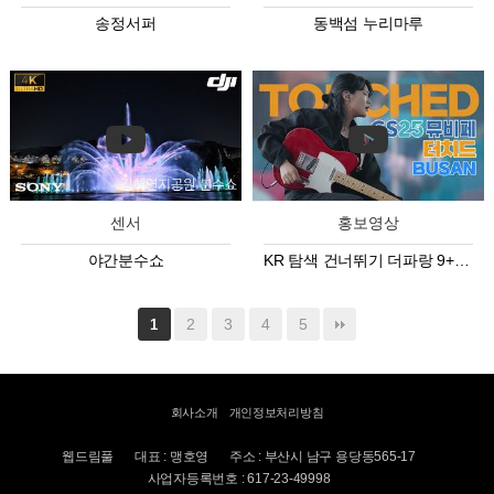
송정서퍼
동백섬 누리마루
센서
홍보영상
야간분수쇼
KR 탐색 건너뛰기 더파랑 9+ 아바타 이미지 2:34 / 5:52 TOUCHED 터치…
2
3
4
5
1
회사소개
개인정보처리방침
웹드림풀
대표 : 맹호영
주소 : 부산시 남구 용당동565-17
사업자등록번호 : 617-23-49998