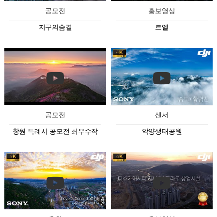
공모전
홍보영상
지구의숨결
르엘
공모전
센서
창원 특례시 공모전 최우수작
악양생태공원