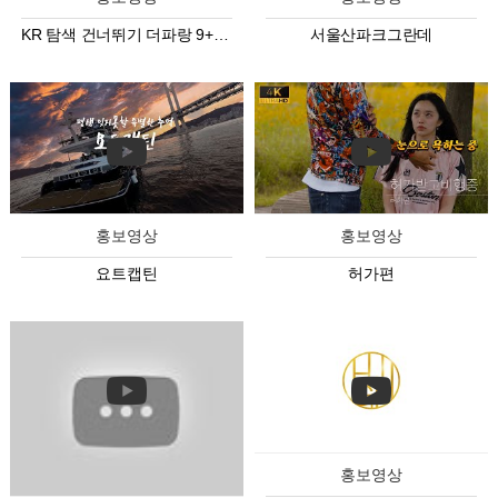
KR 탐색 건너뛰기 더파랑 9+ 아바타 이미지 2:34 / 5:52 TOUCHED 터치…
서울산파크그란데
홍보영상
홍보영상
요트캡틴
허가편
홍보영상