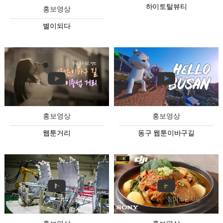
하이토탈뷰티
홍보영상
별이되다
홍보영상
홍보영상
웹툰거리
동구 웹툰이바구길