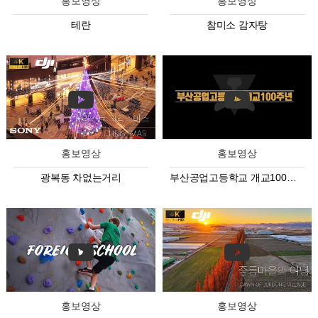
홍보영상
홍보영상
테란
참미소 감자탕
홍보영상
홍보영상
광복동 차없는거리
부산공업고등학교 개교100주년 영상
홍보영상
홍보영상