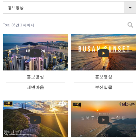
홍보영상
Total 36건
1 페이지
홍보영상
홍보영상
테넨바움
부산일몰