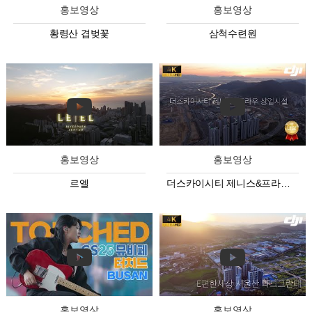
홍보영상
홍보영상
황령산 겹벚꽃
삼척수련원
홍보영상
홍보영상
르엘
더스카이시티 제니스&프라우 상업시설
홍보영상
홍보영상