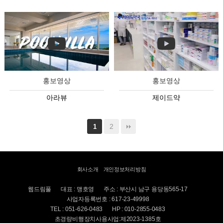
홍보영상
홍보영상
아라뷰
제이드약
2
1
회사소개
개인정보처리방침
웹드림풀
대표 : 맹호영
주소 : 부산시 남구 용당동565-17
사업자등록번호 : 617-23-49998
TEL : 051-626-0483
HP : 010-2855-0483
초경량비행장치사용사업:제2023-1385호