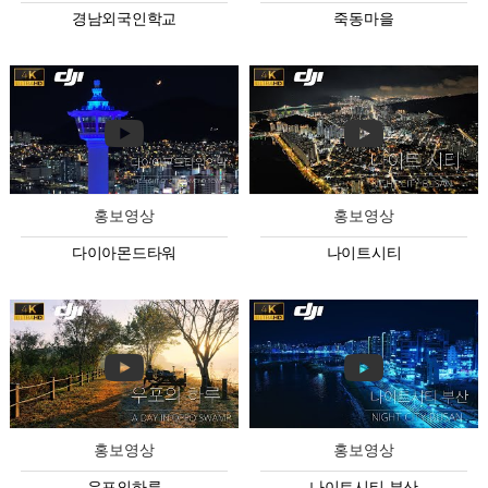
경남외국인학교
죽동마을
홍보영상
홍보영상
다이아몬드타워
나이트시티
홍보영상
홍보영상
우포의하루
나이트시티 부산